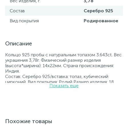
Вес изделия, г.
3,78
Состав
Серебро 925
Вид покрытия
Родированное
Описание
Кольцо 925 пробы с натуральным топазом 3.643ct. Вес
украшения 3,78г. Физический размер изделия
(высота*ширина): 14х22мм. Страна происхождения:
Индия.
Состав: Серебро 925/вставка: топаз, кубический
цирконий. Вид покрытия: Родий Размер изделия: 18
Показать еще
Вставка: топаз, кубический цирконий.
Родированные украшения дольше сохраняют свое
первоначальное состояние, а именно цвет и блеск
металла. Все ювелирные изделия представленные на
нашем сайте прошли внутренний контроль качества, а
также контроль государственной пробирной службой
Украины, на всех изделиях стоит соответствующая
Похожие товары
проба. К каждому ювелирному украшению