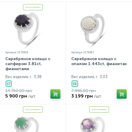
прилагаются бирка с указанием всех
параметров.*Цвета изделий на сайте могут
Есть комплект
незначительно отличаться от реальных из-за
особенностей цветопередачи экрана
Артикул: 2173953
Артикул: 2174387
Серебряное кольцо с
Серебряное кольцо с
сапфиром 3.81ct,
опалом 1.443ct, фианитами
фианитами
Вес изделия, г.: 3,38
Вес изделия, г.: 3,03
17
18
14 750.00 грн
7 995.50 грн
5 900 грн
3 199 грн
/шт.
/шт.
Есть комплект
Есть комплект