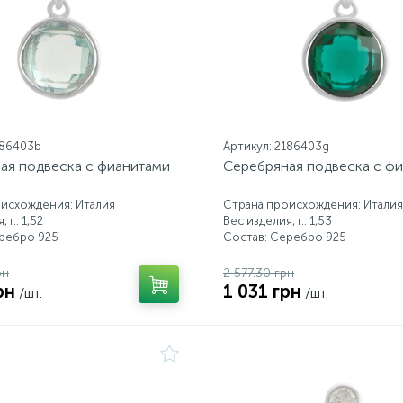
186403b
Артикул: 2186403g
ая подвеска с фианитами
Серебряная подвеска с ф
исхождения: Италия
Страна происхождения: Италия
 г.: 1,52
Вес изделия, г.: 1,53
еребро 925
Состав: Серебро 925
рн
2 577.30 грн
рн
1 031 грн
/шт.
/шт.