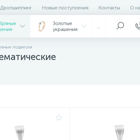
Дропшиппинг
Новые поступления
Контакты
О н
бряные
Золотые
...
шения
украшения
ряные подвески
ематические