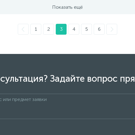
Показать ещё
1
2
3
4
5
6
сультация? Задайте вопрос пря