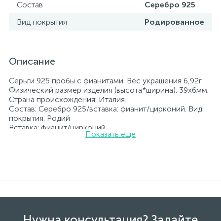
Состав
Серебро 925
Вид покрытия
Родированное
Описание
Серьги 925 пробы с фианитами. Вес украшения 6,92г.
Физический размер изделия (высота*ширина): 39х6мм.
Страна происхождения: Италия.
Состав: Серебро 925/вставка: фианит/цирконий. Вид
покрытия: Родий
Вставка: фианит/цирконий.
Показать еще
Родированные украшения дольше сохраняют свое
первоначальное состояние, а именно цвет и блеск
металла. Все ювелирные изделия представленные на
нашем сайте прошли внутренний контроль качества, а
также контроль государственной пробирной службой
Украины, на всех изделиях стоит соответствующая
проба. К каждому ювелирному украшению
прилагаются бирка с указанием всех
параметров.*Цвета изделий на сайте могут
Нужна консультация? Задайте