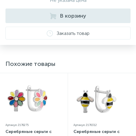
Не указана цена
проба. К каждому ювелирному украшению
прилагаются бирка с указанием всех
В корзину
параметров.*Цвета изделий на сайте могут
незначительно отличаться от реальных из-за
особенностей цветопередачи экрана
Заказать товар
Похожие товары
Артикул: 2176275
Артикул: 2176312
Серебряные серьги с
Серебряные серьги с