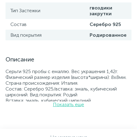
гвоздики
Тип Застежки
закрутки
Состав
Серебро 925
Вид покрытия
Родированное
Описание
Серьги 925 пробы с емаллю. Вес украшения 1,42г.
Физический размер изделия (высота*ширина): 8х8мм.
Страна происхождения: Италия.
Состав: Серебро 925/вставка: эмаль, кубический
цирконий. Вид покрытия: Родий
Вставка: эмаль, кубический цирконий.
Показать еще
Родированные украшения дольше сохраняют свое
первоначальное состояние, а именно цвет и блеск
металла. Все ювелирные изделия представленные на
нашем сайте прошли внутренний контроль качества, а
также контроль государственной пробирной службой
Украины, на всех изделиях стоит соответствующая