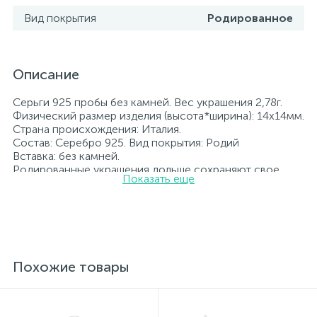
Вид покрытия
Родированное
Описание
Серьги 925 пробы без камней. Вес украшения 2,78г.
Физический размер изделия (высота*ширина): 14х14мм.
Страна происхождения: Италия.
Состав: Серебро 925. Вид покрытия: Родий
Вставка: без камней.
Родированные украшения дольше сохраняют свое
Показать еще
первоначальное состояние, а именно цвет и блеск
металла. Все ювелирные изделия представленные на
нашем сайте прошли внутренний контроль качества, а
также контроль государственной пробирной службой
Украины, на всех изделиях стоит соответствующая
проба. К каждому ювелирному украшению
прилагаются бирка с указанием всех
Похожие товары
параметров.*Цвета изделий на сайте могут
незначительно отличаться от реальных из-за
особенностей цветопередачи экрана