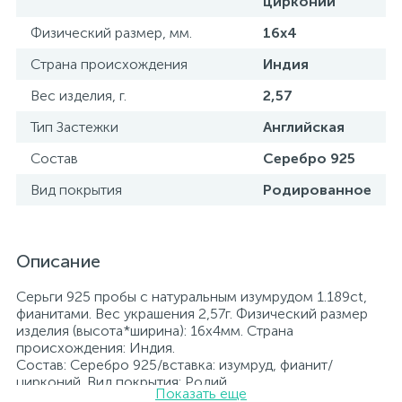
цирконий
Физический размер, мм.
16х4
Страна происхождения
Индия
Вес изделия, г.
2,57
Тип Застежки
Английская
Состав
Серебро 925
Вид покрытия
Родированное
Описание
Серьги 925 пробы с натуральным изумрудом 1.189ct,
фианитами. Вес украшения 2,57г. Физический размер
изделия (высота*ширина): 16х4мм. Страна
происхождения: Индия.
Состав: Серебро 925/вставка: изумруд, фианит/
цирконий. Вид покрытия: Родий
Показать еще
Вставка: изумруд, фианит/цирконий.