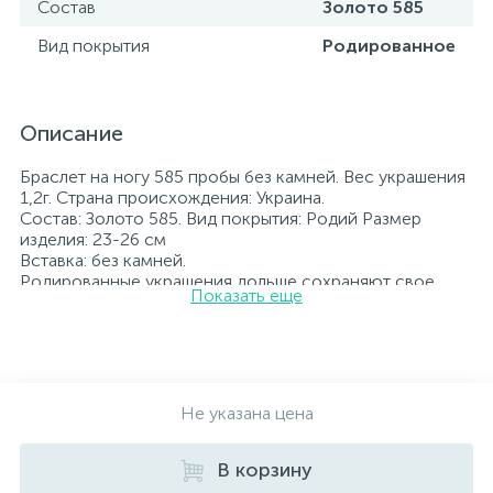
Состав
Золото 585
Вид покрытия
Родированное
Описание
Браслет на ногу 585 пробы без камней. Вес украшения
1,2г. Страна происхождения: Украина.
Состав: Золото 585. Вид покрытия: Родий Размер
изделия: 23-26 см
Вставка: без камней.
Родированные украшения дольше сохраняют свое
Показать еще
первоначальное состояние, а именно цвет и блеск
металла. Все ювелирные изделия представленные на
нашем сайте прошли внутренний контроль качества, а
также контроль государственной пробирной службой
Украины, на всех изделиях стоит соответствующая
проба. К каждому ювелирному украшению
Не указана цена
прилагаются бирка с указанием всех
параметров.*Цвета изделий на сайте могут
В корзину
незначительно отличаться от реальных из-за
особенностей цветопередачи экрана