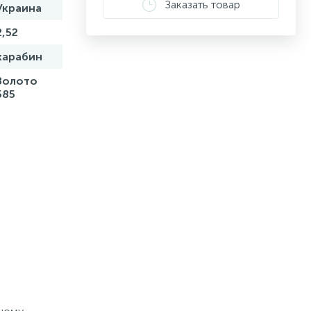
Заказать товар
Украина
2,52
карабин
Золото
585