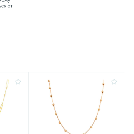
рному
ься от