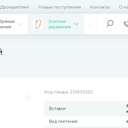
Дропшиппинг
Новые поступления
Контакты
О н
бряные
Золотые
...
шения
украшения
й
Код товара:
219650101
Вставки
Вид плетения