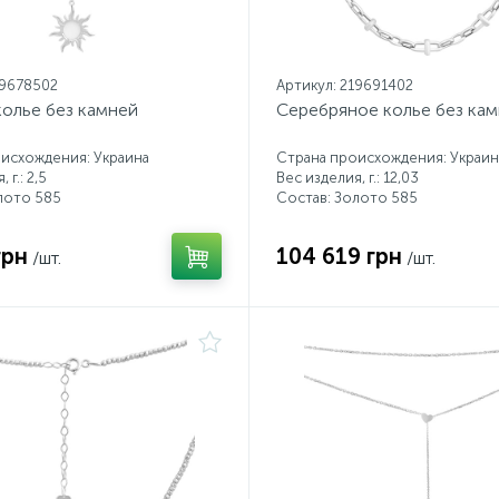
19678502
Артикул: 219691402
колье без камней
Серебряное колье без ка
исхождения: Украина
Страна происхождения: Украин
 г.: 2,5
Вес изделия, г.: 12,03
лото 585
Состав: Золото 585
грн
104 619 грн
/шт.
/шт.