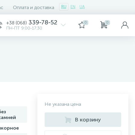
ас
Оплата и доставка
RU
EN
UA
339-78-52
+38 (068)
0
0
ПН-ПТ 9:00-17:30
Не указана цена
без
камней
В корзину
якорное