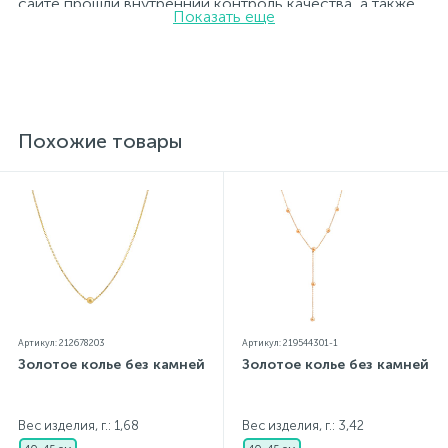
сайте прошли внутренний контроль качества, а также
Показать еще
контроль государственной пробирной службой
Украины, на всех изделиях стоит соответствующая
проба. К каждому ювелирному украшению
прилагаются бирка с указанием всех
параметров.*Цвета изделий на сайте могут
незначительно отличаться от реальных из-за
особенностей цветопередачи экрана
Похожие товары
Артикул: 212678203
Артикул: 219544301-1
Золотое колье без камней
Золотое колье без камней
Вес изделия, г.: 1,68
Вес изделия, г.: 3,42