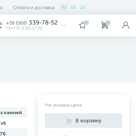
ас
Оплата и доставка
RU
EN
UA
339-78-52
+38 (068)
0
0
ПН-ПТ 9:00-17:30
Не указана цена
ез камней
В корзину
7х6
,76