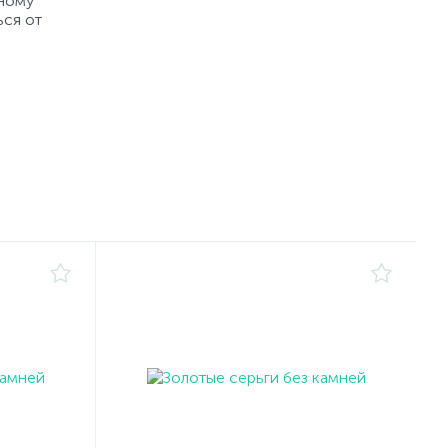
рному
ься от