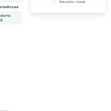
Заказать товар
нглийская
олото
85