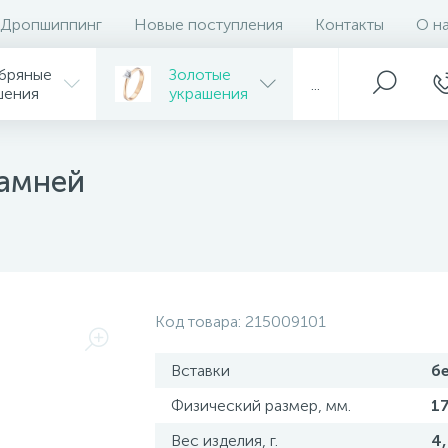
Дропшиппинг
Новые поступления
Контакты
О н
бряные
Золотые
...
шения
украшения
камней
Код товара:
215009101
Вставки
б
Физический размер, мм.
1
Вес изделия, г.
4