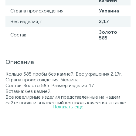
камней
Страна происхождения
Украина
Вес изделия, г.
2,17
Золото
Состав
585
Описание
Кольцо 585 пробы без камней. Вес украшения 2,17г.
Страна происхождения: Украина.
Состав: Золото 585. Размер изделия: 17
Вставка: без камней.
Все ювелирные изделия представленные на нашем
сайте прошли внутренний контроль качества, а также
Показать еще
контроль государственной пробирной службой
Украины, на всех изделиях стоит соответствующая
проба. К каждому ювелирному украшению
прилагаются бирка с указанием всех
параметров.*Цвета изделий на сайте могут