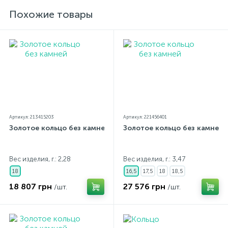
незначительно отличаться от реальных из-за
особенностей цветопередачи экрана
Похожие товары
Артикул: 213415203
Артикул: 221456401
Золотое кольцо без камней
Золотое кольцо без камней
Вес изделия, г.: 2,28
Вес изделия, г.: 3,47
18
16,5
17,5
18
18,5
18 807 грн
27 576 грн
/шт.
/шт.