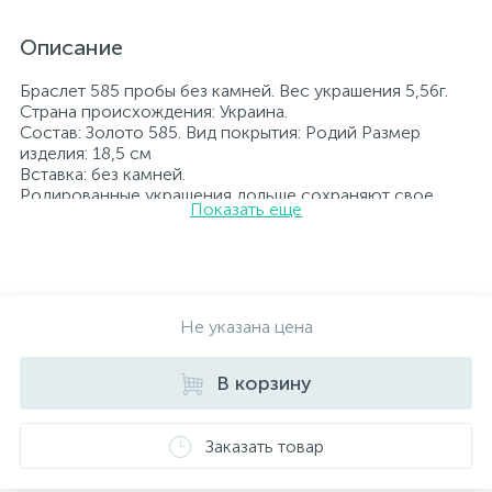
Описание
Браслет 585 пробы без камней. Вес украшения 5,56г.
Страна происхождения: Украина.
Состав: Золото 585. Вид покрытия: Родий Размер
изделия: 18,5 см
Вставка: без камней.
Родированные украшения дольше сохраняют свое
Показать еще
первоначальное состояние, а именно цвет и блеск
металла. Все ювелирные изделия представленные на
нашем сайте прошли внутренний контроль качества, а
также контроль государственной пробирной службой
Украины, на всех изделиях стоит соответствующая
проба. К каждому ювелирному украшению
Не указана цена
прилагаются бирка с указанием всех
параметров.*Цвета изделий на сайте могут
В корзину
незначительно отличаться от реальных из-за
особенностей цветопередачи экрана
Заказать товар