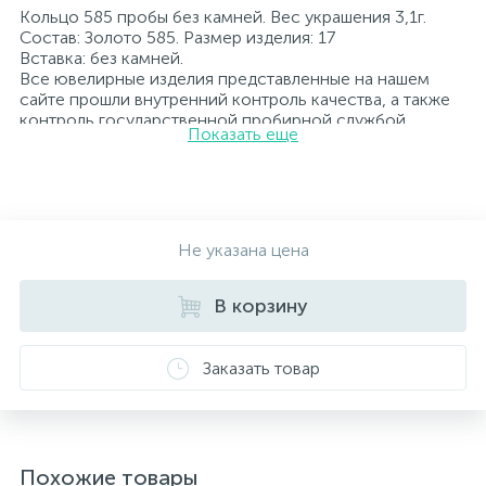
Кольцо 585 пробы без камней. Вес украшения 3,1г.
Состав: Золото 585. Размер изделия: 17
Вставка: без камней.
Все ювелирные изделия представленные на нашем
сайте прошли внутренний контроль качества, а также
контроль государственной пробирной службой
Показать еще
Украины, на всех изделиях стоит соответствующая
проба. К каждому ювелирному украшению
прилагаются бирка с указанием всех
параметров.*Цвета изделий на сайте могут
незначительно отличаться от реальных из-за
особенностей цветопередачи экрана
Не указана цена
В корзину
Заказать товар
Похожие товары