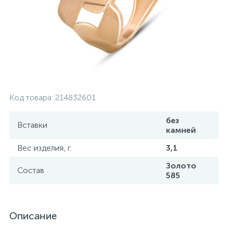
Контакты
Серебряные колье
О нас
Серебряные цепочки
Оплата и доставка
Серебряные аксессуары
Код товара:
214832601
Серебряные сувениры
без
Вставки
камней
Вес изделия, г.
3,1
Золото
Состав
585
Описание