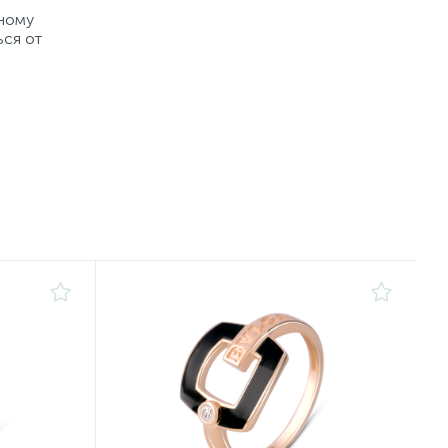
рному
ься от