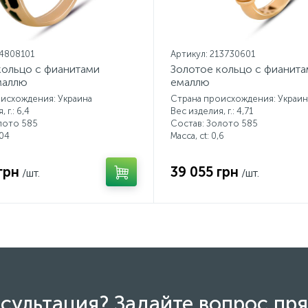
14808101
Артикул: 213730601
кольцо с фианитами
Золотое кольцо с фианитам
маллю
емаллю
исхождения: Украина
Страна происхождения: Украин
 г.: 6,4
Вес изделия, г.: 4,71
лото 585
Состав: Золото 585
04
Масса, ct:
0,6
грн
39 055 грн
/шт.
/шт.
сультация? Задайте вопрос пря