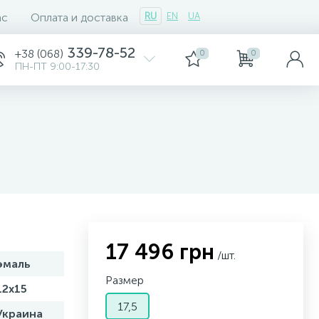
ас
Оплата и доставка
RU
EN
UA
339-78-52
+38 (068)
0
0
ПН-ПТ 9:00-17:30
17 496 грн
/шт.
эмаль
Размер
12х15
17,5
Украина