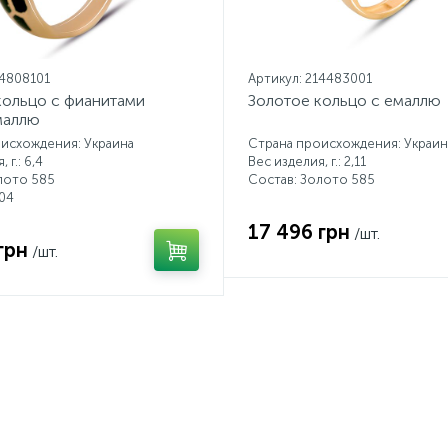
14808101
Артикул: 214483001
кольцо с фианитами
Золотое кольцо с емаллю
маллю
исхождения: Украина
Страна происхождения: Украин
 г.: 6,4
Вес изделия, г.: 2,11
лото 585
Состав: Золото 585
04
17 496 грн
/шт.
грн
/шт.