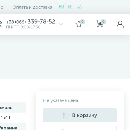
ас
Оплата и доставка
RU
EN
UA
339-78-52
+38 (068)
0
0
ПН-ПТ 9:00-17:30
Не указана цена
эмаль
В корзину
11х11
Украина