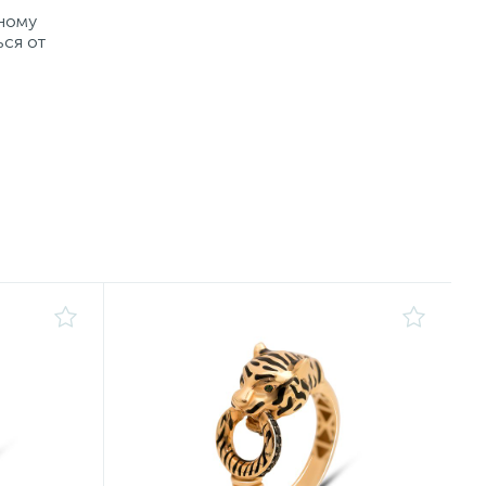
рному
ься от