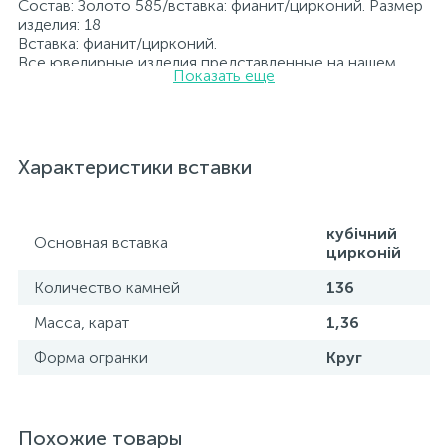
Состав: Золото 585/вставка: фианит/цирконий. Размер
изделия: 18
Вставка: фианит/цирконий.
Все ювелирные изделия представленные на нашем
Показать еще
сайте прошли внутренний контроль качества, а также
контроль государственной пробирной службой
Украины, на всех изделиях стоит соответствующая
проба. К каждому ювелирному украшению
прилагаются бирка с указанием всех
Характеристики вставки
параметров.*Цвета изделий на сайте могут
незначительно отличаться от реальных из-за
особенностей цветопередачи экрана
кубічний
Основная вставка
цирконій
Количество камней
136
Масса, карат
1,36
Форма огранки
Круг
Похожие товары