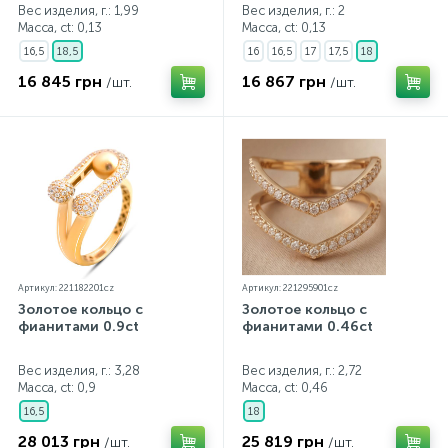
Вес изделия, г.: 1,99
Вес изделия, г.: 2
Масса, ct:
0,13
Масса, ct:
0,13
16,5
18,5
16
16,5
17
17,5
18
16 845 грн
16 867 грн
/шт.
/шт.
Артикул: 221182201cz
Артикул: 221295901cz
Золотое кольцо с
Золотое кольцо с
фианитами 0.9ct
фианитами 0.46ct
Вес изделия, г.: 3,28
Вес изделия, г.: 2,72
Масса, ct:
0,9
Масса, ct:
0,46
16,5
18
28 013 грн
25 819 грн
/шт.
/шт.