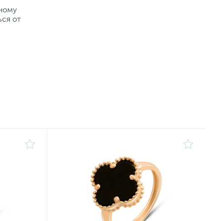
рному
ься от