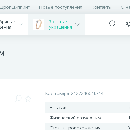
Дропшиппинг
Новые поступления
Контакты
О н
бряные
Золотые
...
шения
украшения
ом
Код товара:
212724601b-14
Вставки
Физический размер, мм.
Страна происхождения