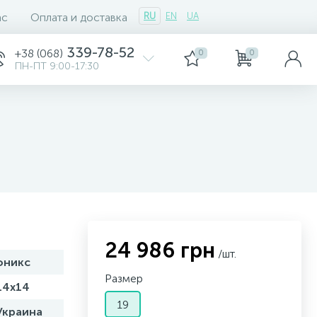
ас
Оплата и доставка
RU
EN
UA
339-78-52
+38 (068)
0
0
ПН-ПТ 9:00-17:30
24 986 грн
/шт.
оникс
Размер
14x14
19
Украина