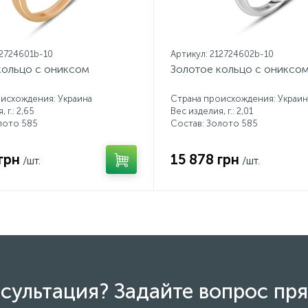
12724601b-10
Артикул: 212724602b-10
кольцо с ониксом
Золотое кольцо с ониксо
исхождения: Украина
Страна происхождения: Украин
 г.: 2,65
Вес изделия, г.: 2,01
лото 585
Состав: Золото 585
грн
15 878 грн
/шт.
/шт.
сультация? Задайте вопрос пря