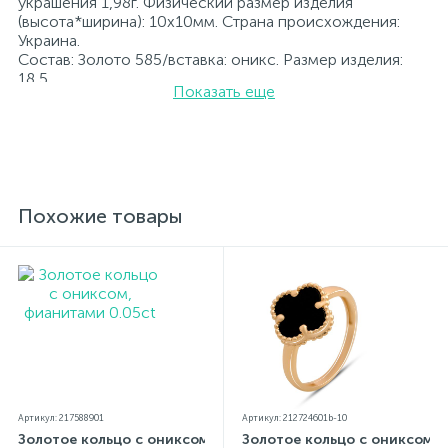
украшения 1,98г. Физический размер изделия
(высота*ширина): 10х10мм. Страна происхождения:
Украина.
Состав: Золото 585/вставка: оникс. Размер изделия:
18,5
Показать еще
Вставка: оникс.
Все ювелирные изделия представленные на нашем
сайте прошли внутренний контроль качества, а также
контроль государственной пробирной службой
Украины, на всех изделиях стоит соответствующая
проба. К каждому ювелирному украшению
прилагаются бирка с указанием всех
Похожие товары
параметров.*Цвета изделий на сайте могут
незначительно отличаться от реальных из-за
особенностей цветопередачи экрана
Артикул: 217588901
Артикул: 212724601b-10
Золотое кольцо с ониксом,
Золотое кольцо с ониксом