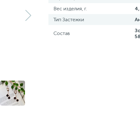
Вес изделия, г.
4
Тип Застежки
А
З
Состав
5