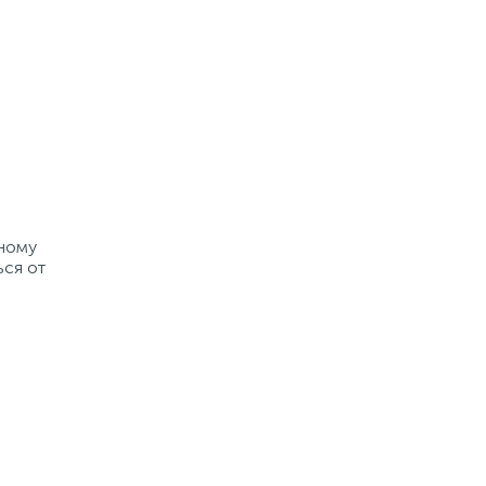
рному
ься от