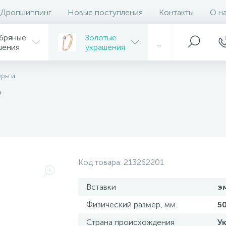
Дропшиппинг
Новые поступления
Контакты
О н
бряные
Золотые
...
шения
украшения
ерьги
ю
Код товара:
213262201
Вставки
э
Физический размер, мм.
5
Страна происхождения
У