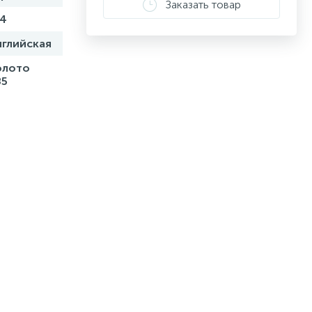
Заказать товар
,4
нглийская
олото
85