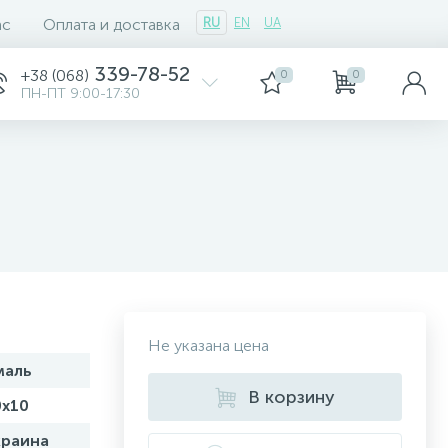
ас
Оплата и доставка
RU
EN
UA
339-78-52
+38 (068)
0
0
ПН-ПТ 9:00-17:30
Не указана цена
маль
В корзину
0х10
краина