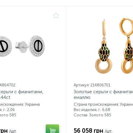
14864702
Артикул: 214806701
серьги с фианитами,
Золотые серьги с фианита
.44ct
емаллю
исхождения: Украина
Страна происхождения: Украин
 г.: 2,06
Вес изделия, г.: 6,68
лото 585
Состав: Золото 585
грн
56 058 грн
/шт.
/шт.