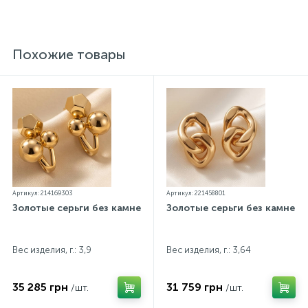
проба. К каждому ювелирному украшению
прилагаются бирка с указанием всех
параметров.*Цвета изделий на сайте могут
незначительно отличаться от реальных из-за
Похожие товары
особенностей цветопередачи экрана
Артикул: 214169303
Артикул: 221458801
Золотые серьги без камней
Золотые серьги без камней
Вес изделия, г.: 3,9
Вес изделия, г.: 3,64
35 285 грн
31 759 грн
/шт.
/шт.