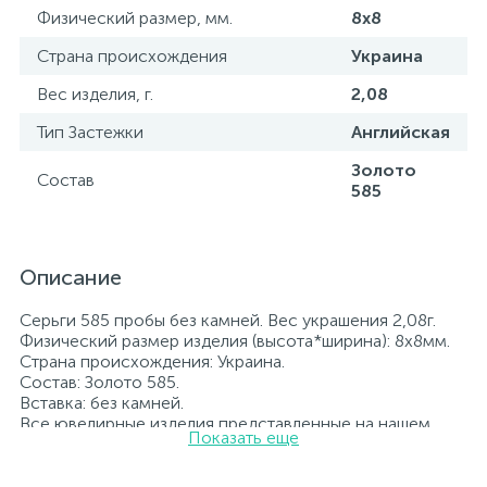
Физический размер, мм.
8x8
Страна происхождения
Украина
Вес изделия, г.
2,08
Тип Застежки
Английская
Золото
Состав
585
Описание
Серьги 585 пробы без камней. Вес украшения 2,08г.
Физический размер изделия (высота*ширина): 8x8мм.
Страна происхождения: Украина.
Состав: Золото 585.
Вставка: без камней.
Все ювелирные изделия представленные на нашем
Показать еще
сайте прошли внутренний контроль качества, а также
контроль государственной пробирной службой
Украины, на всех изделиях стоит соответствующая