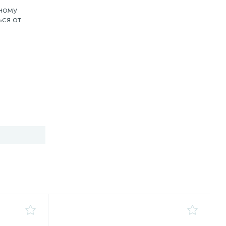
рному
ься от