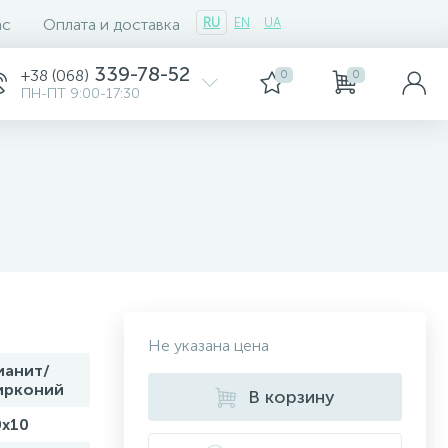
ас
Оплата и доставка
RU
EN
UA
339-78-52
+38 (068)
0
0
ПН-ПТ 9:00-17:30
Не указана цена
ианит/
ирконий
В корзину
0х10