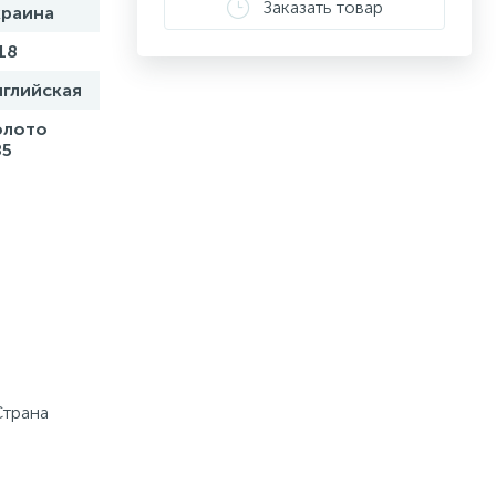
Заказать товар
краина
18
нглийская
олото
85
Страна