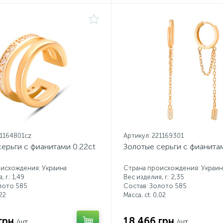
21164801cz
Артикул: 221169301
ерьги с фианитами 0.22ct
Золотые серьги с фианита
исхождения: Украина
Страна происхождения: Украин
 г.: 1,49
Вес изделия, г.: 2,35
лото 585
Состав: Золото 585
22
Масса, ct:
0,02
грн
18 466 грн
/шт.
/шт.