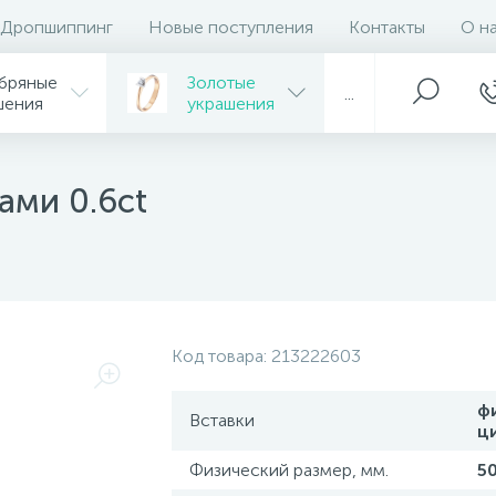
Дропшиппинг
Новые поступления
Контакты
О н
бряные
Золотые
...
шения
украшения
ами 0.6ct
Код товара:
213222603
ф
Вставки
ц
Физический размер, мм.
5