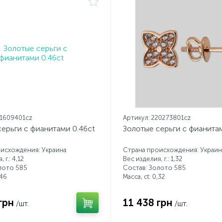
21609401cz
Артикул: 220273801cz
ерьги с фианитами 0.46ct
Золотые серьги с фианитам
исхождения: Украина
Страна происхождения: Украин
 г.: 4,12
Вес изделия, г.: 1,32
лото 585
Состав: Золото 585
46
Масса, ct:
0,32
грн
11 438 грн
/шт.
/шт.