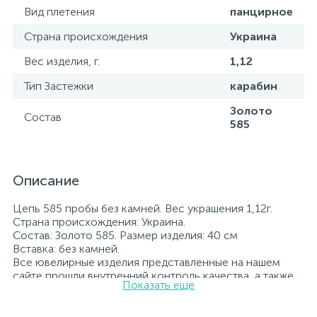
Вид плетения
панцирное
Страна происхождения
Украина
Вес изделия, г.
1,12
Тип Застежки
карабин
Золото
Состав
585
Описание
Цепь 585 пробы без камней. Вес украшения 1,12г.
Страна происхождения: Украина.
Состав: Золото 585. Размер изделия: 40 см
Вставка: без камней.
Все ювелирные изделия представленные на нашем
сайте прошли внутренний контроль качества, а также
Показать еще
контроль государственной пробирной службой
Украины, на всех изделиях стоит соответствующая
проба. К каждому ювелирному украшению