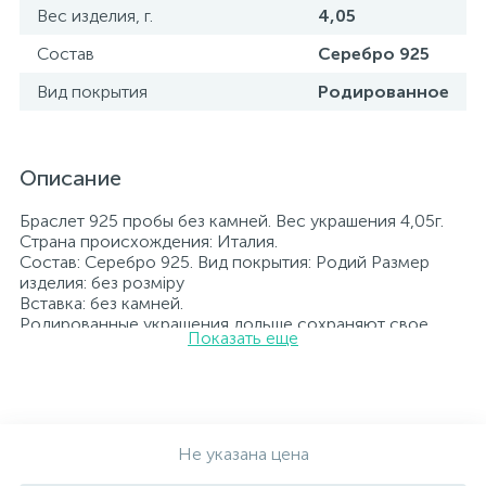
Вес изделия, г.
4,05
Состав
Серебро 925
Вид покрытия
Родированное
Описание
Браслет 925 пробы без камней. Вес украшения 4,05г.
Страна происхождения: Италия.
Состав: Серебро 925. Вид покрытия: Родий Размер
изделия: без розміру
Вставка: без камней.
Родированные украшения дольше сохраняют свое
Показать еще
первоначальное состояние, а именно цвет и блеск
металла. Все ювелирные изделия представленные на
нашем сайте прошли внутренний контроль качества, а
также контроль государственной пробирной службой
Украины, на всех изделиях стоит соответствующая
проба. К каждому ювелирному украшению
Не указана цена
прилагаются бирка с указанием всех