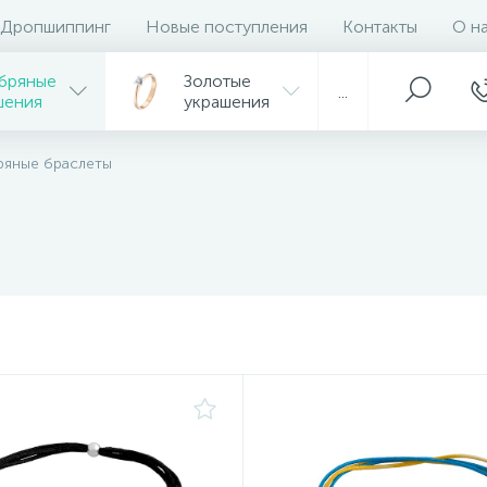
Дропшиппинг
Новые поступления
Контакты
О н
бряные
Золотые
...
шения
украшения
ряные браслеты