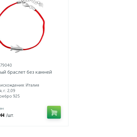
079040
ый браслет без камней
исхождения: Италия
 г.: 2,09
еребро 925
рн
рн
/шт.