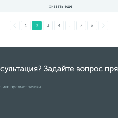
Показать ещё
1
2
3
4
...
7
8
сультация? Задайте вопрос пря