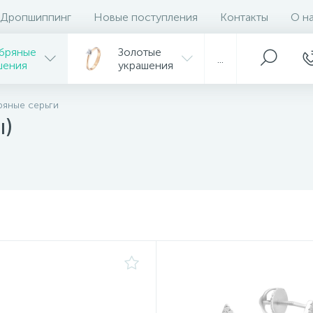
Дропшиппинг
Новые поступления
Контакты
О н
бряные
Золотые
...
шения
украшения
яные серьги
ы)