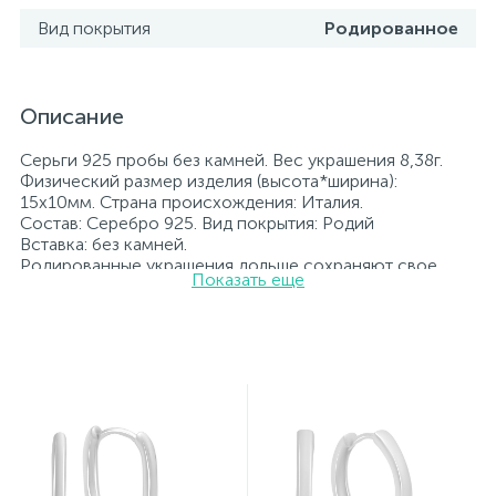
Вид покрытия
Родированное
Описание
Серьги 925 пробы без камней. Вес украшения 8,38г.
Физический размер изделия (высота*ширина):
15х10мм. Страна происхождения: Италия.
Состав: Серебро 925. Вид покрытия: Родий
Вставка: без камней.
Родированные украшения дольше сохраняют свое
Показать еще
первоначальное состояние, а именно цвет и блеск
металла. Все ювелирные изделия представленные на
нашем сайте прошли внутренний контроль качества, а
также контроль государственной пробирной службой
Украины, на всех изделиях стоит соответствующая
проба. К каждому ювелирному украшению
прилагаются бирка с указанием всех
параметров.*Цвета изделий на сайте могут
незначительно отличаться от реальных из-за
особенностей цветопередачи экрана