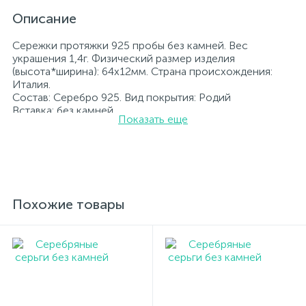
Описание
Сережки протяжки 925 пробы без камней. Вес
украшения 1,4г. Физический размер изделия
(высота*ширина): 64х12мм. Страна происхождения:
Италия.
Состав: Серебро 925. Вид покрытия: Родий
Вставка: без камней.
Показать еще
Родированные украшения дольше сохраняют свое
первоначальное состояние, а именно цвет и блеск
металла. Все ювелирные изделия представленные на
нашем сайте прошли внутренний контроль качества, а
также контроль государственной пробирной службой
Украины, на всех изделиях стоит соответствующая
проба. К каждому ювелирному украшению
Похожие товары
прилагаются бирка с указанием всех
параметров.*Цвета изделий на сайте могут
незначительно отличаться от реальных из-за
особенностей цветопередачи экрана