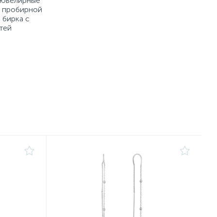
е ювелирные
й пробирной
 бирка с
тей