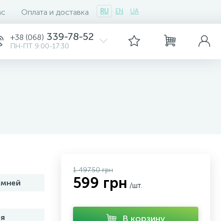
ас
Оплата и доставка
RU
EN
UA
339-78-52
+38 (068)
ПН-ПТ 9:00-17:30
1 497.50 грн
599 грн
амней
/шт.
я
В корзину