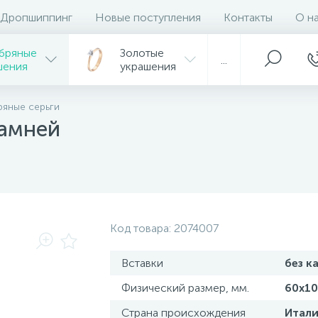
Дропшиппинг
Новые поступления
Контакты
О н
бряные
Золотые
...
шения
украшения
яные серьги
камней
Код товара:
2074007
Вставки
без к
Физический размер, мм.
60x10
Страна происхождения
Итали