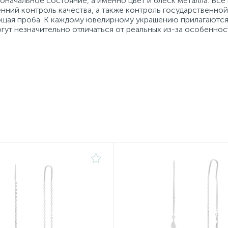
начальное состояние, а именно цвет и блеск металла. Вс
нний контроль качества, а также контроль государственно
ующая проба. К каждому ювелирному украшению прилагаются
гут незначительно отличаться от реальных из-за особеннос