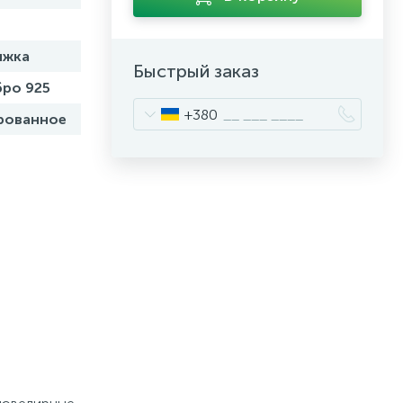
яжка
Быстрый заказ
ро 925
+380
рованное