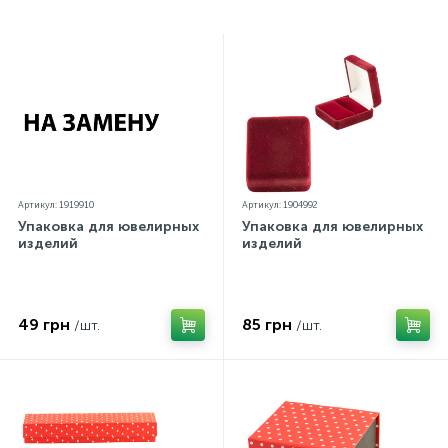
проба. К каждому ювелирному украшению
прилагаются бирка с указанием всех
параметров.*Цвета изделий на сайте могут
незначительно отличаться от реальных из-за
особенностей цветопередачи экрана
Артикул: 1919910
Артикул: 1904992
Упаковка для ювелирных
Упаковка для ювелирных
изделий
изделий
49 грн
85 грн
/шт.
/шт.