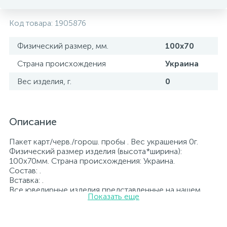
Код товара:
1905876
Физический размер, мм.
100х70
Страна происхождения
Украина
Вес изделия, г.
0
Описание
Пакет карт/черв./горош. пробы . Вес украшения 0г.
Физический размер изделия (высота*ширина):
100х70мм. Страна происхождения: Украина.
Состав: .
Вставка: .
Все ювелирные изделия представленные на нашем
Показать еще
сайте прошли внутренний контроль качества, а также
контроль государственной пробирной службой
Украины, на всех изделиях стоит соответствующая