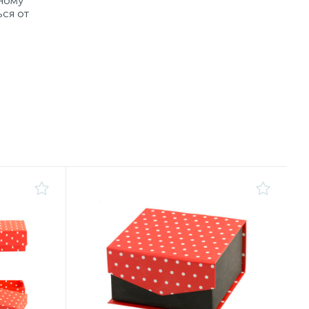
рному
ься от