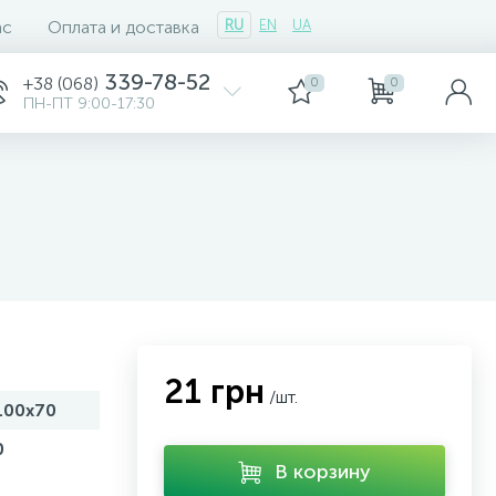
ас
Оплата и доставка
RU
EN
UA
339-78-52
+38 (068)
0
0
ПН-ПТ 9:00-17:30
21 грн
/шт.
100х70
0
В корзину