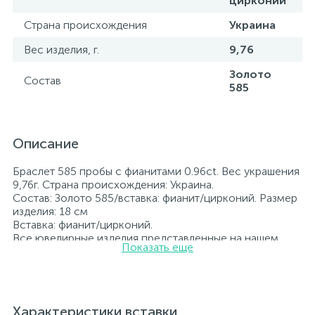
цирконий
Страна происхождения
Украина
Вес изделия, г.
9,76
Золото
Состав
585
Описание
Браслет 585 пробы с фианитами 0.96ct. Вес украшения
9,76г. Страна происхождения: Украина.
Состав: Золото 585/вставка: фианит/цирконий. Размер
изделия: 18 см
Вставка: фианит/цирконий.
Все ювелирные изделия представленные на нашем
Показать еще
сайте прошли внутренний контроль качества, а также
контроль государственной пробирной службой
Украины, на всех изделиях стоит соответствующая
проба. К каждому ювелирному украшению
прилагаются бирка с указанием всех
Характеристики вставки