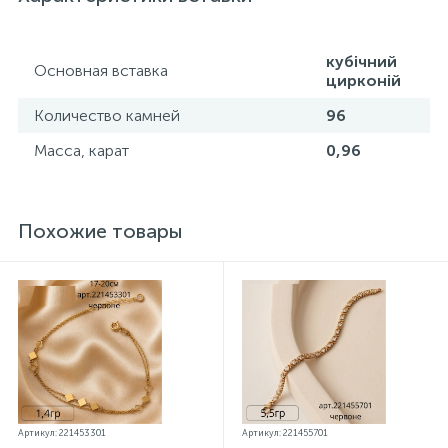
параметров.*Цвета изделий на сайте могут
незначительно отличаться от реальных из-за
особенностей цветопередачи экрана
кубічний
Основная вставка
цирконій
Количество камней
96
Масса, карат
0,96
Похожие товары
Артикул: 221453301
Артикул: 221455701