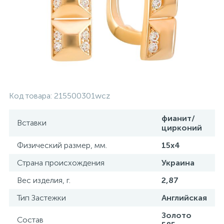
Контакты
Серебряные колье
О нас
Серебряные цепочки
Оплата и доставка
Серебряные аксессуары
Код товара:
215500301wcz
Серебряные сувениры
фианит/
Вставки
цирконий
Физический размер, мм.
15x4
Страна происхождения
Украина
Вес изделия, г.
2,87
Тип Застежки
Английская
Золото
Состав