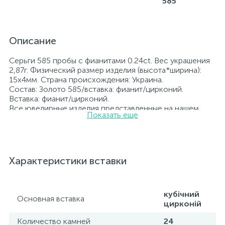
585
Описание
Серьги 585 пробы с фианитами 0.24ct. Вес украшения
2,87г. Физический размер изделия (высота*ширина):
15x4мм. Страна происхождения: Украина.
Состав: Золото 585/вставка: фианит/цирконий.
Вставка: фианит/цирконий.
Все ювелирные изделия представленные на нашем
Показать еще
сайте прошли внутренний контроль качества, а также
контроль государственной пробирной службой
Украины, на всех изделиях стоит соответствующая
проба. К каждому ювелирному украшению
прилагаются бирка с указанием всех
Характеристики вставки
параметров.*Цвета изделий на сайте могут
незначительно отличаться от реальных из-за
особенностей цветопередачи экрана
кубічний
Основная вставка
цирконій
Количество камней
24