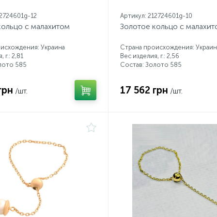
12724601g-12
Артикул: 212724601g-10
кольцо с малахитом
Золотое кольцо с малахит
исхождения: Украина
Страна происхождения: Украин
 г.: 2,81
Вес изделия, г.: 2,56
лото 585
Состав: Золото 585
грн
17 562 грн
/шт.
/шт.