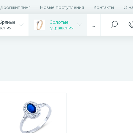
Дропшиппинг
Новые поступления
Контакты
О н
бряные
Золотые
...
шения
украшения