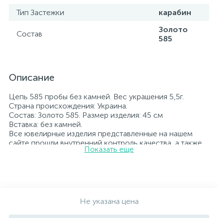
Тип Застежки
карабин
Золото
Состав
585
Описание
Цепь 585 пробы без камней. Вес украшения 5,5г.
Страна происхождения: Украина.
Состав: Золото 585. Размер изделия: 45 см
Вставка: без камней.
Все ювелирные изделия представленные на нашем
сайте прошли внутренний контроль качества, а также
Показать еще
контроль государственной пробирной службой
Украины, на всех изделиях стоит соответствующая
проба. К каждому ювелирному украшению
прилагаются бирка с указанием всех
параметров.*Цвета изделий на сайте могут
незначительно отличаться от реальных из-за
Не указана цена
особенностей цветопередачи экрана