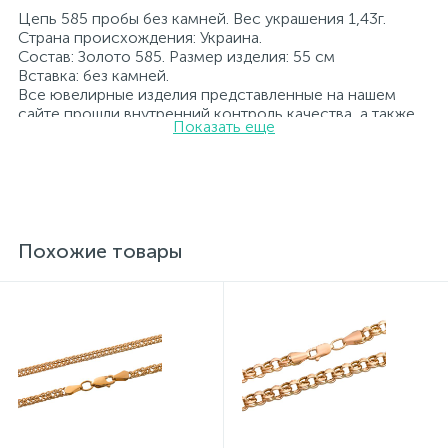
Цепь 585 пробы без камней. Вес украшения 1,43г.
Страна происхождения: Украина.
Состав: Золото 585. Размер изделия: 55 см
Вставка: без камней.
Все ювелирные изделия представленные на нашем
сайте прошли внутренний контроль качества, а также
Показать еще
контроль государственной пробирной службой
Украины, на всех изделиях стоит соответствующая
проба. К каждому ювелирному украшению
прилагаются бирка с указанием всех
параметров.*Цвета изделий на сайте могут
незначительно отличаться от реальных из-за
особенностей цветопередачи экрана
Похожие товары