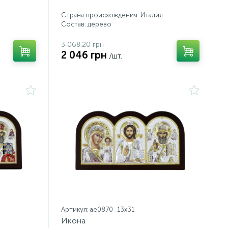
Страна происхождения: Италия
Состав: дерево
3 068.20 грн
2 046 грн
/шт.
Артикул: ae0870_13х31
Икона