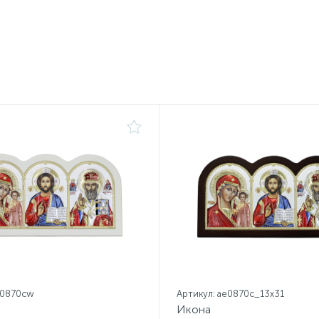
e0870cw
Артикул: ae0870c_13х31
Икона