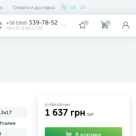
ас
Оплата и доставка
RU
EN
UA
339-78-52
+38 (068)
0
0
ПН-ПТ 9:00-17:30
2 455.50 грн
1 637 грн
13х17
/шт.
Италия
0
В корзину