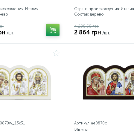
исхождения: Италия
Страна происхождения: Италия
рево
Состав: дерево
рн
4 295.50 грн
рн
2 864 грн
/шт.
/шт.
e0870w_13х31
Артикул: ae0870c
Икона