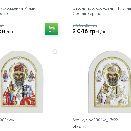
исхождения: Италия
Страна происхождения: Италия
рево
Состав: дерево
рн
3 068.20 грн
рн
2 046 грн
/шт.
/шт.
e0804cw
Артикул: ae0804w_17х22
Икона