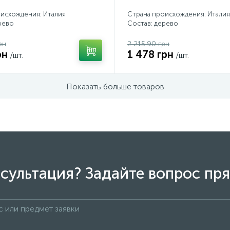
исхождения: Италия
Страна происхождения: Италия
рево
Состав: дерево
рн
2 215.90 грн
рн
1 478 грн
/шт.
/шт.
Показать больше товаров
сультация? Задайте вопрос пря