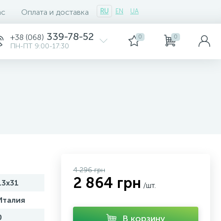
ас
Оплата и доставка
RU
EN
UA
339-78-52
+38 (068)
0
0
ПН-ПТ 9:00-17:30
4 296 грн
2 864 грн
13х31
/шт.
Италия
0
В корзину