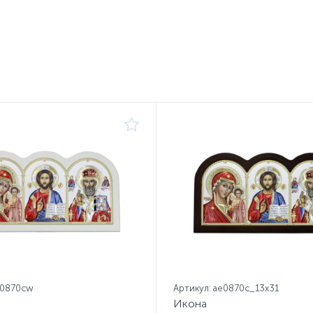
e0870cw
Артикул: ae0870c_13х31
Икона