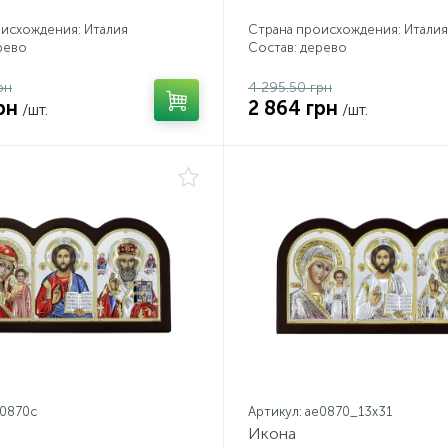
исхождения: Италия
Страна происхождения: Италия
рево
Состав: дерево
рн
4 295.50 грн
рн
2 864 грн
/шт.
/шт.
e0870c
Артикул: ae0870_13х31
Икона