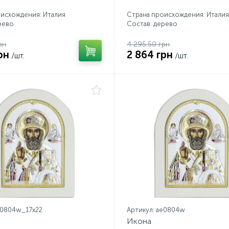
исхождения: Италия
Страна происхождения: Италия
рево
Состав: дерево
рн
4 295.50 грн
рн
2 864 грн
/шт.
/шт.
e0804w_17х22
Артикул: ae0804w
Икона