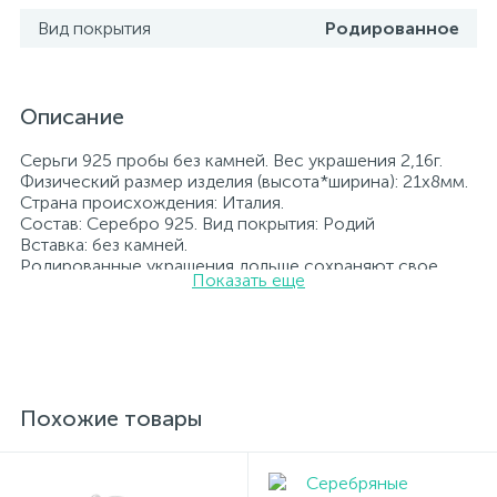
Вид покрытия
Родированное
Описание
Серьги 925 пробы без камней. Вес украшения 2,16г.
Физический размер изделия (высота*ширина): 21х8мм.
Страна происхождения: Италия.
Состав: Серебро 925. Вид покрытия: Родий
Вставка: без камней.
Родированные украшения дольше сохраняют свое
Показать еще
первоначальное состояние, а именно цвет и блеск
металла. Все ювелирные изделия представленные на
нашем сайте прошли внутренний контроль качества, а
также контроль государственной пробирной службой
Украины, на всех изделиях стоит соответствующая
проба. К каждому ювелирному украшению
прилагаются бирка с указанием всех
Похожие товары
параметров.*Цвета изделий на сайте могут
незначительно отличаться от реальных из-за
особенностей цветопередачи экрана