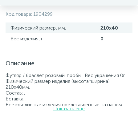
Код товара:
1904299
Физический размер, мм.
210х40
Вес изделия, г.
0
Описание
Футляр / браслет розовый. пробы . Вес украшения 0г.
Физический размер изделия (высота*ширина):
210х40мм.
Состав: .
Вставка: .
Все ювелирные изделия представленные на нашем
Показать еще
сайте прошли внутренний контроль качества, а также
контроль государственной пробирной службой
Украины, на всех изделиях стоит соответствующая
проба. К каждому ювелирному украшению
прилагаются бирка с указанием всех