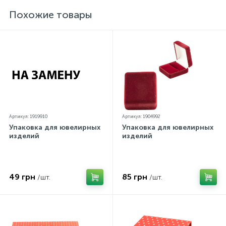
параметров.*Цвета изделий на сайте могут
незначительно отличаться от реальных из-за
Похожие товары
особенностей цветопередачи экрана
Артикул: 1919910
Артикул: 1904992
Упаковка для ювелирных
Упаковка для ювелирных
изделий
изделий
49 грн
85 грн
/шт.
/шт.