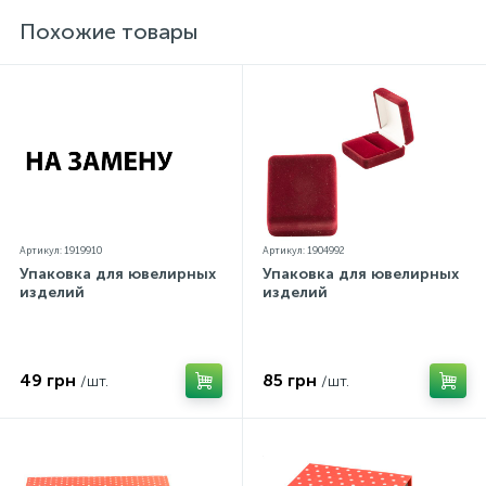
параметров.*Цвета изделий на сайте могут
незначительно отличаться от реальных из-за
Похожие товары
особенностей цветопередачи экрана
Артикул: 1919910
Артикул: 1904992
Упаковка для ювелирных
Упаковка для ювелирных
изделий
изделий
49 грн
85 грн
/шт.
/шт.