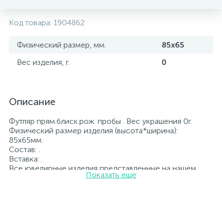
Код товара:
1904862
Физический размер, мм.
85х65
Вес изделия, г.
0
Описание
Футляр прям.блиск.рож. пробы . Вес украшения 0г.
Физический размер изделия (высота*ширина):
85х65мм.
Состав: .
Вставка: .
Все ювелирные изделия представленные на нашем
Показать еще
сайте прошли внутренний контроль качества, а также
контроль государственной пробирной службой
Украины, на всех изделиях стоит соответствующая
проба. К каждому ювелирному украшению
прилагаются бирка с указанием всех