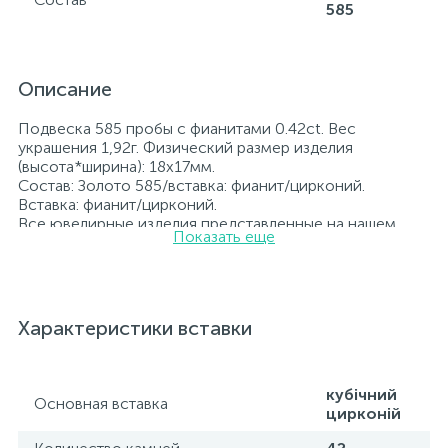
585
Описание
Подвеска 585 пробы с фианитами 0.42ct. Вес
украшения 1,92г. Физический размер изделия
(высота*ширина): 18x17мм.
Состав: Золото 585/вставка: фианит/цирконий.
Вставка: фианит/цирконий.
Все ювелирные изделия представленные на нашем
Показать еще
сайте прошли внутренний контроль качества, а также
контроль государственной пробирной службой
Украины, на всех изделиях стоит соответствующая
проба. К каждому ювелирному украшению
прилагаются бирка с указанием всех
Характеристики вставки
параметров.*Цвета изделий на сайте могут
незначительно отличаться от реальных из-за
особенностей цветопередачи экрана
кубічний
Основная вставка
цирконій