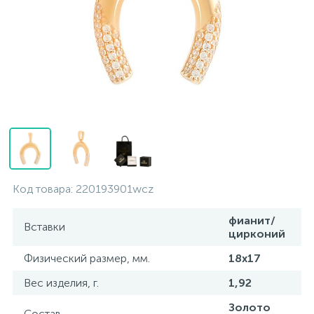
Контакты
Серебряные колье
О нас
Серебряные цепочки
Оплата и доставка
Серебряные аксессуары
Серебряные сувениры
Код товара:
220193901wcz
фианит/
Вставки
цирконий
Физический размер, мм.
18x17
Вес изделия, г.
1,92
Золото
Состав