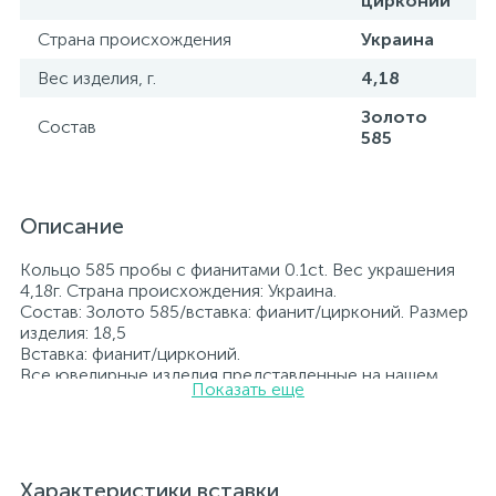
цирконий
Страна происхождения
Украина
Вес изделия, г.
4,18
Золото
Состав
585
Описание
Кольцо 585 пробы с фианитами 0.1ct. Вес украшения
4,18г. Страна происхождения: Украина.
Состав: Золото 585/вставка: фианит/цирконий. Размер
изделия: 18,5
Вставка: фианит/цирконий.
Все ювелирные изделия представленные на нашем
Показать еще
сайте прошли внутренний контроль качества, а также
контроль государственной пробирной службой
Украины, на всех изделиях стоит соответствующая
проба. К каждому ювелирному украшению
прилагаются бирка с указанием всех
Характеристики вставки