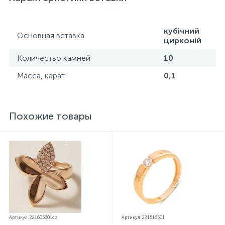
параметров.*Цвета изделий на сайте могут
незначительно отличаться от реальных из-за
особенностей цветопередачи экрана
кубічний
Основная вставка
цирконій
Количество камней
10
Масса, карат
0,1
Похожие товары
Артикул: 221605601cz
Артикул: 221516501