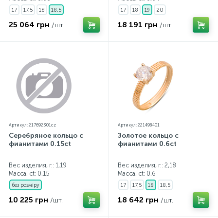
17
17,5
18
18,5
17
18
19
20
25 064 грн
18 191 грн
/шт.
/шт.
Артикул: 217692301cz
Артикул: 221498401
Серебряное кольцо с
Золотое кольцо с
фианитами 0.15ct
фианитами 0.6ct
Вес изделия, г.: 1,19
Вес изделия, г.: 2,18
Масса, ct:
0,15
Масса, ct:
0,6
без розміру
17
17,5
18
18,5
10 225 грн
18 642 грн
/шт.
/шт.