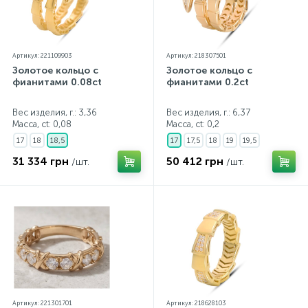
Артикул: 221109903
Артикул: 218307501
Золотое кольцо с
Золотое кольцо с
фианитами 0.08ct
фианитами 0.2ct
Вес изделия, г.: 3,36
Вес изделия, г.: 6,37
Масса, ct:
0,08
Масса, ct:
0,2
17
18
18,5
17
17,5
18
19
19,5
31 334 грн
50 412 грн
/шт.
/шт.
Артикул: 221301701
Артикул: 218628103