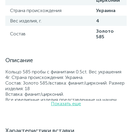
цирконий
Страна происхождения
Украина
Вес изделия, г.
4
Золото
Состав
585
Описание
Кольцо 585 пробы с фианитами 0.5ct. Вес украшения
4г. Страна происхождения: Украина.
Состав: Золото 585/вставка: фианит/цирконий. Размер
изделия: 18
Вставка: фианит/цирконий.
Все ювелирные изделия представленные на нашем
Показать еще
сайте прошли внутренний контроль качества, а также
контроль государственной пробирной службой
Украины, на всех изделиях стоит соответствующая
проба. К каждому ювелирному украшению
прилагаются бирка с указанием всех
Характеристики вставки