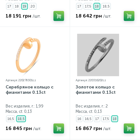
17
18
19
20
17
17,5
18
18,5
18 191 грн
18 642 грн
/шт.
/шт.
Артикул: 220278301cz
Артикул: 220316202cz
Серебряное кольцо с
Золотое кольцо с
фианитами 0.13ct
фианитами 0.13ct
Вес изделия, г.: 1,99
Вес изделия, г.: 2
Масса, ct:
0,13
Масса, ct:
0,13
16,5
18,5
16
16,5
17
17,5
18
16 845 грн
16 867 грн
/шт.
/шт.