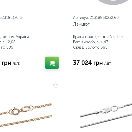
13231801x0.6
Артикул: 213188502x2.60
Ланцюг
одження: Україна
Країна походження: Україна
 г.: 12,02
Вага виробу, г.: 4,47
ото 585
Склад: Золото 585
 грн
37 024 грн
/шт.
/шт.