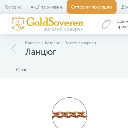
Головна
Акції та знижки
Оптовим покупцям
Др
Срібн
прик
Головна
Каталог
Золоті прикраси
Ланцюг
Опис