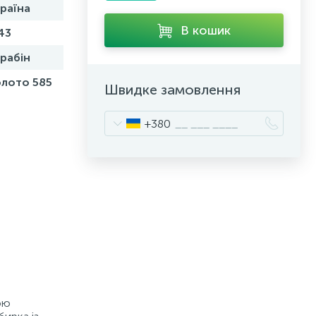
раїна
В кошик
43
рабін
лото 585
Швидке замовлення
+380
ою