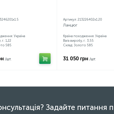
13246201x1.5
Артикул: 213226402x1.20
Ланцюг
одження: Україна
Країна походження: Україна
г.: 1,22
Вага виробу, г.: 3,55
ото 585
Склад: Золото 585
рн
31 050 грн
/шт.
/шт.
онсультація? Задайте питання п