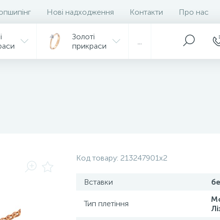
опшипінг
Нові надходження
Контакти
Про нас
і
Золоті
...
раси
прикраси
Код товару:
213247901x2
Вставки
бе
М
Тип плетіння
Лі