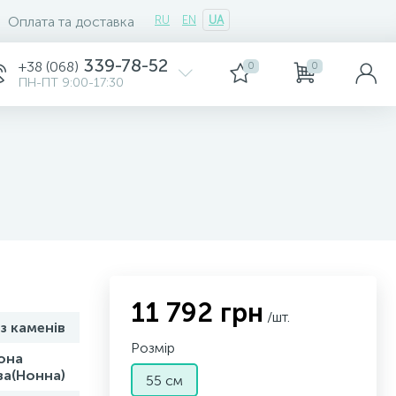
Оплата та доставка
RU
EN
UA
339-78-52
+38 (068)
0
0
ПН-ПТ 9:00-17:30
11 792 грн
/шт.
з каменів
Розмір
она
за(Нонна)
55 см