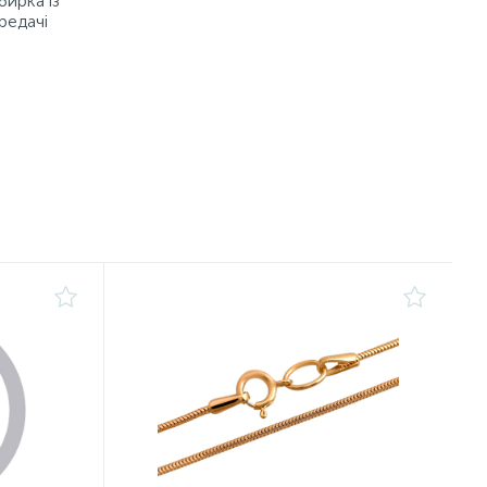
бирка із
редачі