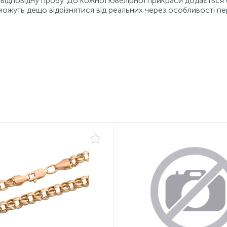
відповідну пробу. До кожної ювелірної прикраси додається 
можуть дещо відрізнятися від реальних через особливості пе