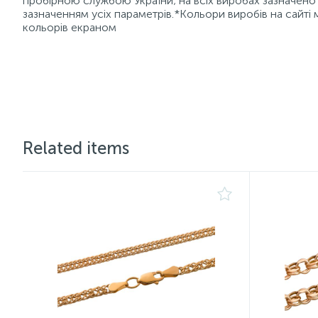
пробірною службою України; на всіх виробах зазначено 
зазначенням усіх параметрів.*Кольори виробів на сайті 
кольорів екраном
Related items