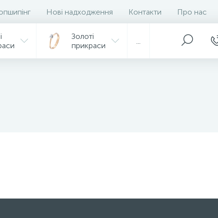
опшипінг
Нові надходження
Контакти
Про нас
і
Золоті
...
раси
прикраси