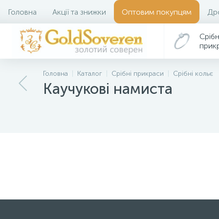
Головна
Акції та знижки
Оптовим покупцям
Др
Срібн
прик
Головна
Каталог
Срібні прикраси
Срібні кольє
Каучукові намиста