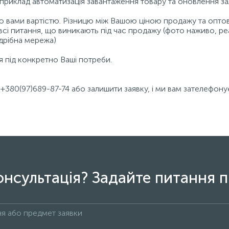
наприклад автоматизація завантаження товару та оновлення за
ою вами вартістю. Різницю між Вашою ціною продажу та опто
сі питання, що виникають під час продажу (фото наживо, реа
здрібна мережа)
ся під конкретно Ваші потреби.
 +380(97)689-87-74 або залишити заявку, і ми вам зателефон
онсультація? Задайте питання п