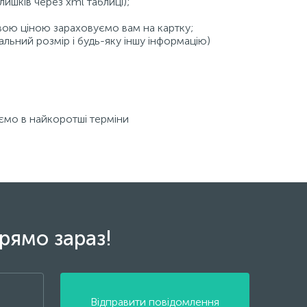
лишків через xml таблиці);
вою ціною зараховуємо вам на картку;
льний розмір і будь-яку іншу інформацію)
уємо в найкоротші терміни
рямо зараз!
Відправити повідомлення