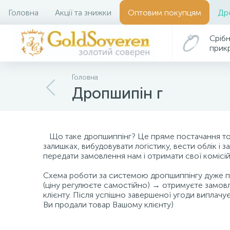
Головна
Акції та знижки
Оптовим покупцям
Др
Срібн
прик
Головна
Дропшипін г
Що таке дропшиппінг? Це пряме постачання това
залишках, вибудовувати логістику, вести облік і 
передати замовлення нам і отримати свої комісій
Схема роботи за системою дропшиппінгу дуже пр
(ціну регулюєте самостійно) → отримуєте замо
клієнту. Після успішно завершеної угоди виплач
Ви продали товар Вашому клієнту)