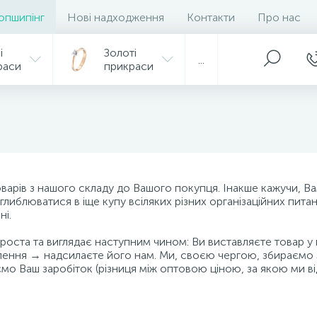
опшипінг
Нові надходження
Контакти
Про нас
і
Золоті
...
раси
прикраси
рів з нашого складу до Вашого покупця. Інакше кажучи, Ва
заглиблюватися в іще купу всіляких різних організаційних пита
ні.
оста та виглядає наступним чином: Ви виставляєте товар у 
влення → надсилаєте його нам. Ми, своєю чергою, збираємо
уємо Ваш заробіток (різниця між оптовою ціною, за якою ми 