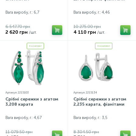
Контакти
Срібні кольє
Золоті сережки
Вага виробу, г.: 6,7
Вага виробу, г.: 4,46
6 547.70 грн
10 275.00 грн
Про нас
Золоті ланцюги
Срібні ланцюжки
2 620 грн
4 110 грн
/шт.
/шт.
Є комплект
Є комплект
Оплата та доставка
Срібні аксесуари
Срібні сувеніри
Артикул: 2215103
Артикул: 2215134
Срібні сережки з агатом
Срібні сережки з агатом
3,208 карата
2,235 карата, фіанітами
Вага виробу, г.: 4,67
Вага виробу, г.: 3,5
11 079.50 грн
8 304.50 грн