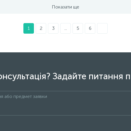
Показати ще
1
2
3
...
5
6
онсультація? Задайте питання п