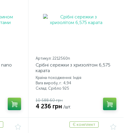
Артикул: 2212560n
 nano
Срібні сережки з хризолітом 6,575
карата
Країна походження: Індія
Вага виробу, г.: 4,94
Склад: Срібло 925
10 588.60 грн
4 236 грн
/шт.
Є комплект