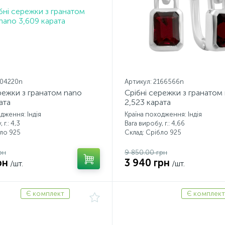
204220n
Артикул: 2166566n
режки з гранатом nano
Срібні сережки з гранатом
ата
2,523 карата
дження: Індія
Країна походження: Індія
 г.: 4,3
Вага виробу, г.: 4,66
бло 925
Склад: Срібло 925
рн
9 850.00 грн
рн
3 940 грн
/шт.
/шт.
Є комплект
Є комплект