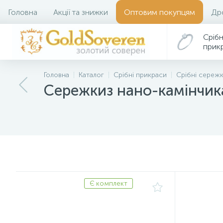
Головна
Акції та знижки
Оптовим покупцям
Др
Срібн
прик
Головна
Каталог
Срібні прикраси
Срібні сереж
Сережкиз нано-камінчи
Є комплект