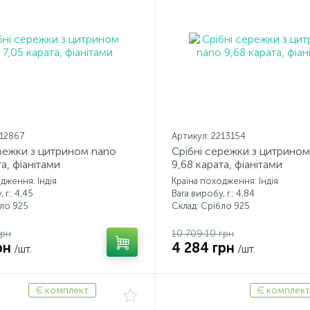
212867
Артикул: 2213154
режки з цитрином nano
Срібні сережки з цитрином
та, фіанітами
9,68 карата, фіанітами
дження: Індія
Країна походження: Індія
 г.: 4,45
Вага виробу, г.: 4,84
бло 925
Склад: Срібло 925
грн
10 709.10 грн
рн
4 284 грн
/шт.
/шт.
Є комплект
Є комплект