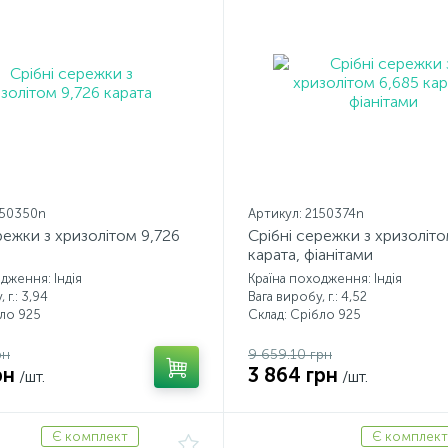
150350n
Артикул: 2150374n
режки з хризолітом 9,726
Срібні сережки з хризоліто
карата, фіанітами
дження: Індія
Країна походження: Індія
 г.: 3,94
Вага виробу, г.: 4,52
бло 925
Склад: Срібло 925
рн
9 659.10 грн
рн
3 864 грн
/шт.
/шт.
Є комплект
Є комплект