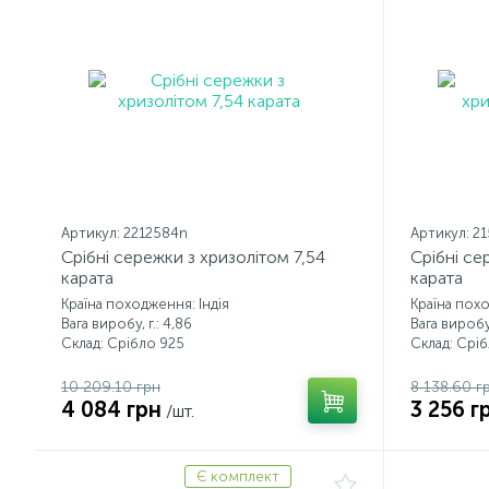
Артикул: 2212584n
Артикул: 2
Срібні сережки з хризолітом 7,54
Срібні се
карата
карата
Країна походження: Індія
Країна похо
Вага виробу, г.: 4,86
Вага виробу,
Склад: Срібло 925
Склад: Срі
10 209.10 грн
8 138.60 г
4 084 грн
3 256 г
/шт.
Є комплект