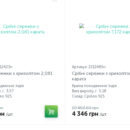
212423n
Артикул: 2212485n
режки з хризолітом 2,081
Срібні сережки з хризоліто
карата
дження: Індія
Країна походження: Індія
 г.: 3,57
Вага виробу, г.: 5,18
бло 925
Склад: Срібло 925
рн
10 863.60 грн
рн
4 346 грн
/шт.
/шт.