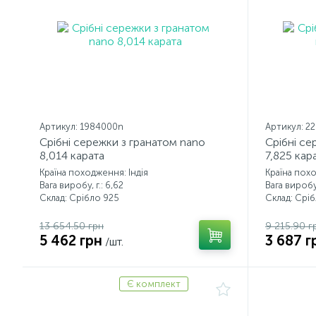
Артикул: 1984000n
Артикул: 2
Срібні сережки з гранатом nano
Срібні се
8,014 карата
7,825 кар
Країна походження: Індія
Країна похо
Вага виробу, г.: 6,62
Вага виробу,
Склад: Срібло 925
Склад: Срі
13 654.50 грн
9 215.90 г
5 462 грн
3 687 г
/шт.
Є комплект