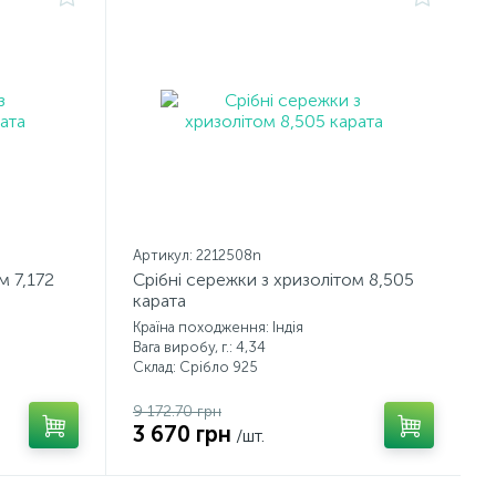
Артикул: 2212508n
м 7,172
Срібні сережки з хризолітом 8,505
карата
Країна походження: Індія
Вага виробу, г.: 4,34
Склад: Срібло 925
9 172.70 грн
3 670 грн
/шт.