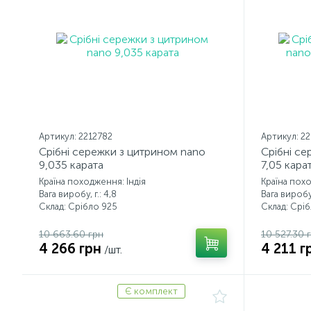
Артикул: 2212782
Артикул: 2
Срібні сережки з цитрином nano
Срібні се
9,035 карата
7,05 кара
Країна походження: Індія
Країна похо
Вага виробу, г.: 4,8
Вага виробу,
Склад: Срібло 925
Склад: Срі
10 663.60 грн
10 527.30 
4 266 грн
4 211 г
/шт.
Є комплект