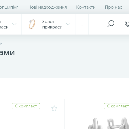
опшипінг
Нові надходження
Контакти
Про нас
і
Золоті
...
раси
прикраси
ки
ками
Є комплект
Є комплект