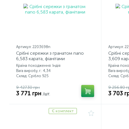
Артикул: 2203698n
Артикул: 2
Срібні сережки з гранатом nano
Срібні се
6,583 карата, фіанітами
3,609 кар
Країна походження: Індія
Країна похо
Вага виробу, г.: 4,34
Вага виробу,
Склад: Срібло 925
Склад: Срі
9 427.30 грн
9 256.80 г
3 771 грн
3 703 г
/шт.
Є комплект