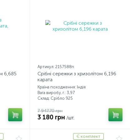
Артикул: 2157588n
м 6,685
Срібні сережки з хризолітом 6,196
карата
Країна походження: Індія
Вага виробу, г.: 3,97
Склад: Срібло 925
7 947.70 грн
3 180 грн
/шт.
Є комплект