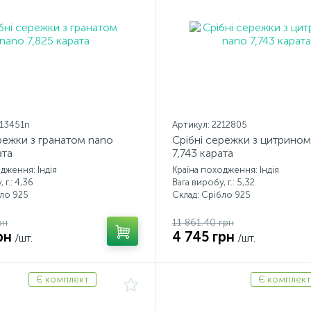
213451n
Артикул: 2212805
режки з гранатом nano
Срібні сережки з цитрином
ата
7,743 карата
дження: Індія
Країна походження: Індія
 г.: 4,36
Вага виробу, г.: 5,32
бло 925
Склад: Срібло 925
рн
11 861.40 грн
рн
4 745 грн
/шт.
/шт.
Є комплект
Є комплект