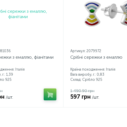
081036
Артикул: 2079972
режки з емаллю, фіанітами
Срібні сережки з емаллю
дження: Італія
Країна походження: Італія
 г.: 1,39
Вага виробу, г.: 0,83
бло 925
Склад: Срібло 925
рн
1 490.90 грн
рн
597 грн
/шт.
/шт.