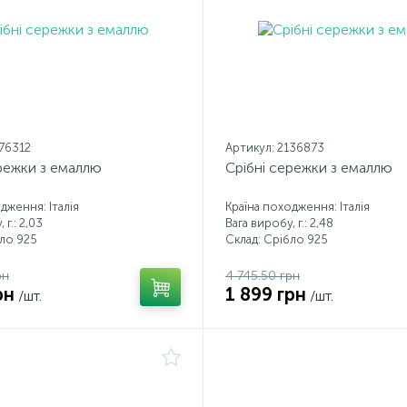
176312
Артикул: 2136873
режки з емаллю
Срібні сережки з емаллю
дження: Італія
Країна походження: Італія
 г.: 2,03
Вага виробу, г.: 2,48
бло 925
Склад: Срібло 925
рн
4 745.50 грн
рн
1 899 грн
/шт.
/шт.