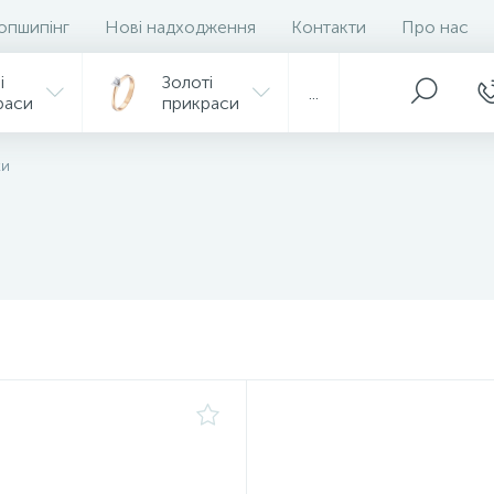
опшипінг
Нові надходження
Контакти
Про нас
і
Золоті
...
раси
прикраси
ки