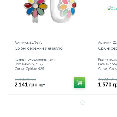
Артикул: 2176275
Артикул: 2
Срібні сережки з емаллю
Срібні се
Країна походження: Італія
Країна похо
Вага виробу, г.: 3,2
Вага виробу,
Склад: Срібло 925
Склад: Срі
5 352.30 грн
3 922.70 г
2 141 грн
1 570 г
/шт.