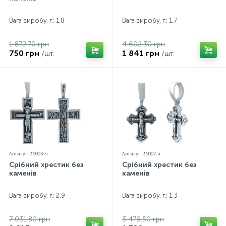
Контакти
Срібні кольє
Золоті сережки
Вага виробу, г.: 1,8
Вага виробу, г.: 1,7
1 872.70 грн
4 602.30 грн
Про нас
Золоті ланцюги
Срібні ланцюжки
750 грн
1 841 грн
/шт.
/шт.
Оплата та доставка
Срібні аксесуари
Срібні сувеніри
Артикул: 35003-ч
Артикул: 35007-ч
Срібний хрестик без
Срібний хрестик без
каменів
каменів
Вага виробу, г.: 2,9
Вага виробу, г.: 1,3
7 031.80 грн
3 479.50 грн